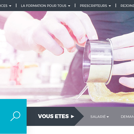
URCES
LA FORMATION POUR TOUS
PRESCRIPTEURS
REJOIN
VOUS ETES ►
SALARIÉ
DEMAN