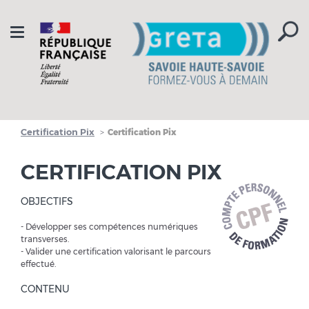
Aller à la navigation
Aller au contenu
Toggle
navigation
Certification Pix
Certification Pix
CERTIFICATION PIX
OBJECTIFS
- Développer ses compétences numériques
transverses.
- Valider une certification valorisant le parcours
effectué.
CONTENU