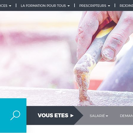
URCES
LA FORMATION POUR TOUS
PRESCRIPTEURS
REJOIN
VOUS ETES ►
SALARIÉ
DEMAN