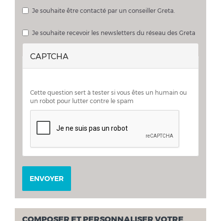
Les fichiers doivent peser moins de
2 Mo
.
Extensions autorisées :
pdf doc docx
.
Je souhaite être contacté par un conseiller Greta.
Je souhaite échanger sur mon projet avec un conseiller Greta
Je souhaite recevoir les newsletters du réseau des Greta
CAPTCHA
Cette question sert à tester si vous êtes un humain ou
un robot pour lutter contre le spam
ENVOYER
COMPOSER ET PERSONNALISER VOTRE