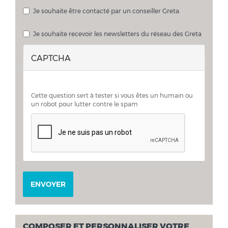
Les fichiers doivent peser moins de
2 Mo
.
Extensions autorisées :
pdf doc docx
.
Je souhaite être contacté par un conseiller Greta.
Je souhaite échanger sur mon projet avec un conseiller Greta
Je souhaite recevoir les newsletters du réseau des Greta
CAPTCHA
Cette question sert à tester si vous êtes un humain ou
un robot pour lutter contre le spam
ENVOYER
COMPOSER ET PERSONNALISER VOTRE