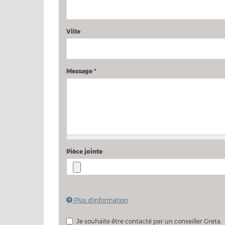
Ville
Message
*
Pièce jointe
Plus d'information
Les fichiers doivent peser moins de
2 Mo
.
Extensions autorisées :
pdf doc docx
.
Je souhaite être contacté par un conseiller Greta.