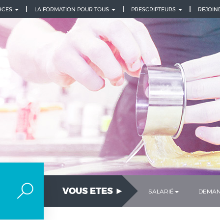
URCES
LA FORMATION POUR TOUS
PRESCRIPTEURS
REJOIN
VOUS ETES ►
SALARIÉ
DEMAN