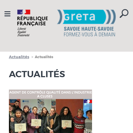
Aller à la navigation
Aller au contenu
Toggle
navigation
Actualités
Actualités
ACTUALITÉS