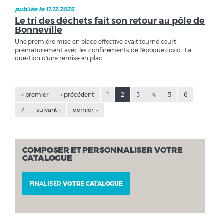
publiée le 11.12.2025
Le tri des déchets fait son retour au pôle de
Bonneville
Une première mise en place effective avait tourné court
prématurément avec les confinements de l'époque covid. La
question d'une remise en plac...
« premier
‹ précédent
1
2
3
4
5
6
7
suivant ›
dernier »
COMPOSER ET PERSONNALISER VOTRE
CATALOGUE
FINALISER
VOTRE CATALOGUE